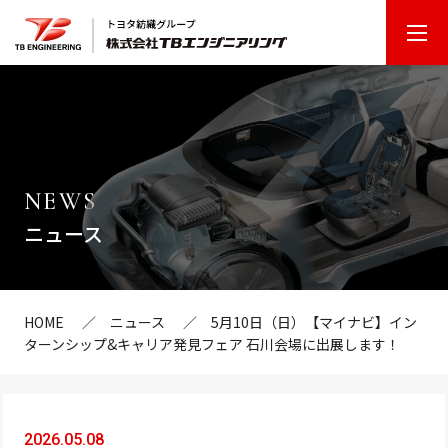
T
B
エ
ン
ジ
ニ
NEWS
ア
ニュース
リ
ン
グ
HOME
ニュース
5月10日（日）【マイナビ】イン
ターンシップ&キャリア発見フェア 石川会場に出展します！
2026.05.08