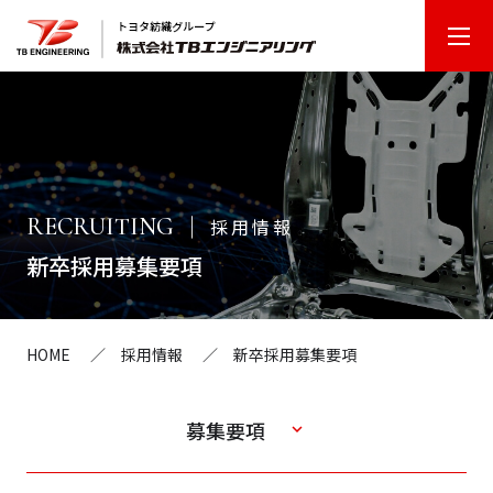
T
B
エ
ン
ジ
ニ
RECRUITING
採用情報
ア
新卒採用募集要項
リ
ン
グ
HOME
採用情報
新卒採用募集要項
募集要項