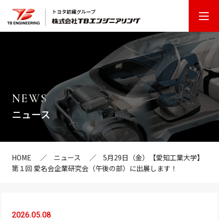
T
B
エ
ン
ジ
ニ
NEWS
ア
ニュース
リ
ン
グ
HOME
ニュース
5月29日（金）【愛知工業大学】
第１回 愛名会企業研究会（午後の部）に出展します！
2026.05.08