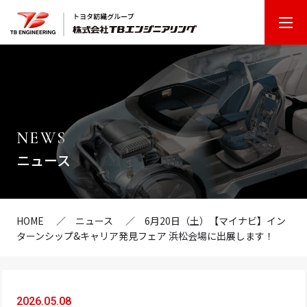
T
B
エ
ン
ジ
ニ
NEWS
ア
ニュース
リ
ン
グ
HOME
ニュース
6月20日（土）【マイナビ】イン
ターンシップ&キャリア発見フェア 浜松会場に出展します！
2026.05.08