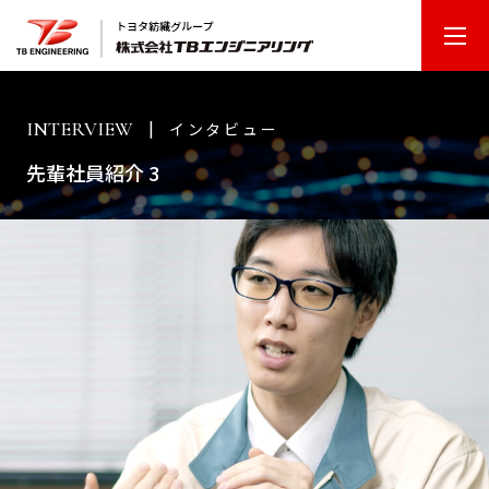
T
B
エ
ン
INTERVIEW
インタビュー
ジ
先輩社員紹介 3
ニ
ア
リ
ン
グ